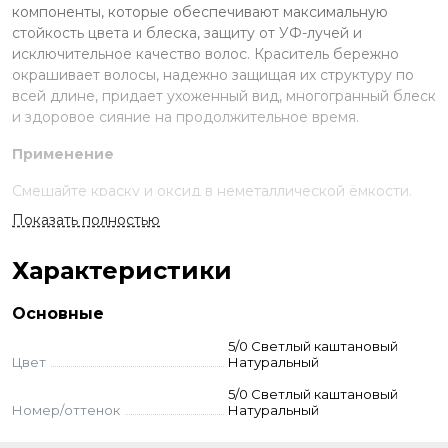
компоненты, которые обеспечивают максимальную
стойкость цвета и блеска, защиту от УФ-лучей и
исключительное качество волос. Краситель бережно
окрашивает волосы, надежно защищая их структуру по
всей длине, придает ухоженный вид, многогранный блеск
и здоровое сияние на продолжительное время.
Применение
Смешайте краску и оксид в неметаллической ёмкости.
Нанесите на волосы, выдержите указанное время.
Показать полностью
Смойте с шампунем и кондиционером для окрашенных
волос.
Характеристики
Стандартное окрашивание:
краситель + оксид 3-6-9%
(пропорция 1:1,5). Время выдержки 30-55 мин.
Основные
Тонирование:
краситель + оксид 1,5% (1:1,5). Выдержка
визуальная.
5/0 Светлый каштановый
Суперосветление:
краситель + оксид 9–12% (пропорция
Цвет
Натуральный
1:2). Выдержка 50-55 мин. Для осветления базы до 2-3
5/0 Светлый каштановый
тонов — 9% оксид, до 3–4 тонов — 12% оксид.
Номер/оттенок
Натуральный
Корректоры:
добавляются к основному оттенку - до 10%
корректора от количества краски. Оксид рассчитывается