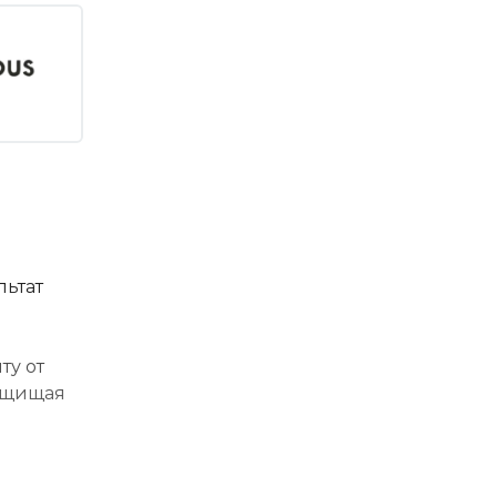
льтат
ту от
защищая