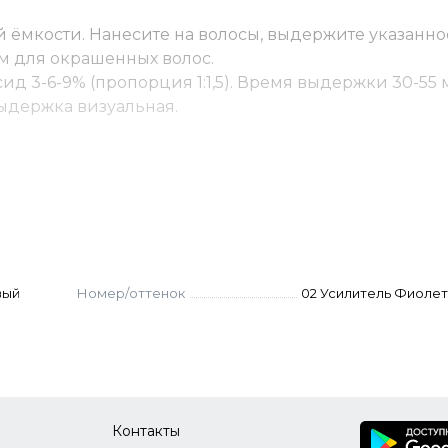
 ёмкости. Нанесите на волосы, выдержите указанно
м для окрашенных волос.
ид 3-6-9% (пропорция 1:1,5). Время выдержки 30-55 
 Выдержка визуальная.
(пропорция 1:2). Выдержка 50-55 мин. Для осветлени
оксид.
ку - до 10% корректора от количества краски. Оксид
остоятельно не используются.
вый
Номер/оттенок
02 Усилитель Фиоле
Контакты