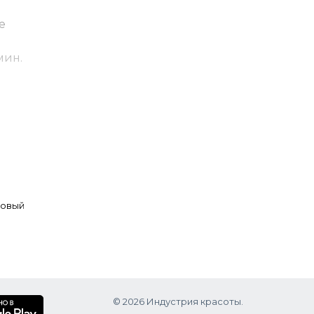
е
мин.
я базы
товый
© 2026 Индустрия красоты.