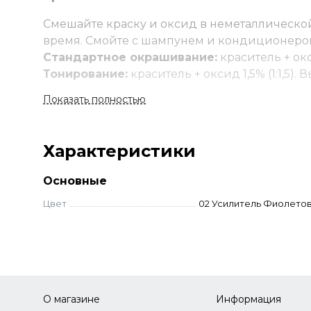
Смешайте краску и оксид в неметаллической
время. Смойте с шампунем и кондиционеро
Стандартное окрашивание:
краситель + окс
Тонирование:
краситель + оксид 1,5% (1:1,5).
Суперосветление:
краситель + оксид 9–12% 
Показать полностью
до 2-3 тонов — 9% оксид, до 3–4 тонов — 12% 
Корректоры:
добавляются к основному оттен
рассчитывается стандартно. Корректоры сам
Характеристики
Основные
Цвет
02 Усилитель Фиолето
О магазине
Информация