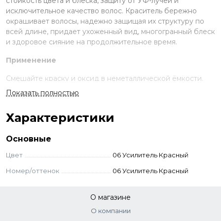
стойкость цвета и блеска, защиту от УФ-лучей и
исключительное качество волос. Краситель бережно
окрашивает волосы, надежно защищая их структуру по
всей длине, придает ухоженный вид, многогранный блеск
и здоровое сияние на продолжительное время.
Применение
Смешайте краску и оксид в неметаллической ёмкости.
Нанесите на волосы, выдержите указанное время.
Показать полностью
Смойте с шампунем и кондиционером для окрашенных
волос.
Характеристики
Стандартное окрашивание:
краситель + оксид 3-6-9%
(пропорция 1:1,5). Время выдержки 30-55 мин.
Основные
Тонирование:
краситель + оксид 1,5% (1:1,5). Выдержка
визуальная.
Цвет
06 Усилитель Красный
Суперосветление:
краситель + оксид 9–12% (пропорция
Номер/оттенок
06 Усилитель Красный
1:2). Выдержка 50-55 мин. Для осветления базы до 2-3
тонов — 9% оксид, до 3–4 тонов — 12% оксид.
Корректоры:
добавляются к основному оттенку - до 10%
О магазине
корректора от количества краски. Оксид рассчитывается
О компании
стандартно. Корректоры самостоятельно не