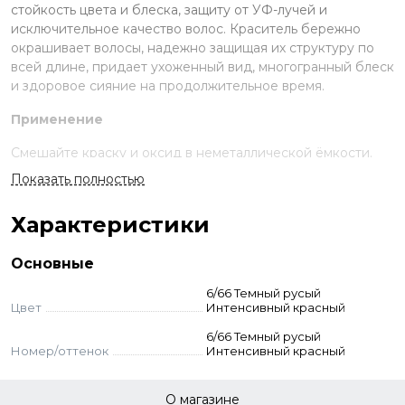
стойкость цвета и блеска, защиту от УФ-лучей и
исключительное качество волос. Краситель бережно
окрашивает волосы, надежно защищая их структуру по
всей длине, придает ухоженный вид, многогранный блеск
и здоровое сияние на продолжительное время.
Применение
Смешайте краску и оксид в неметаллической ёмкости.
Нанесите на волосы, выдержите указанное время.
Показать полностью
Смойте с шампунем и кондиционером для окрашенных
волос.
Характеристики
Стандартное окрашивание:
краситель + оксид 3-6-9%
(пропорция 1:1,5). Время выдержки 30-55 мин.
Основные
Тонирование:
краситель + оксид 1,5% (1:1,5). Выдержка
визуальная.
6/66 Темный русый
Суперосветление:
краситель + оксид 9–12% (пропорция
Цвет
Интенсивный красный
1:2). Выдержка 50-55 мин. Для осветления базы до 2-3
6/66 Темный русый
тонов — 9% оксид, до 3–4 тонов — 12% оксид.
Номер/оттенок
Интенсивный красный
Корректоры:
добавляются к основному оттенку - до 10%
корректора от количества краски. Оксид рассчитывается
стандартно. Корректоры самостоятельно не
О магазине