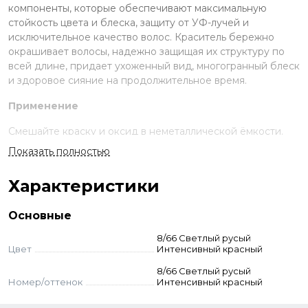
компоненты, которые обеспечивают максимальную
стойкость цвета и блеска, защиту от УФ-лучей и
исключительное качество волос. Краситель бережно
окрашивает волосы, надежно защищая их структуру по
всей длине, придает ухоженный вид, многогранный блеск
и здоровое сияние на продолжительное время.
Применение
Смешайте краску и оксид в неметаллической ёмкости.
Нанесите на волосы, выдержите указанное время.
Показать полностью
Смойте с шампунем и кондиционером для окрашенных
волос.
Характеристики
Стандартное окрашивание:
краситель + оксид 3-6-9%
(пропорция 1:1,5). Время выдержки 30-55 мин.
Основные
Тонирование:
краситель + оксид 1,5% (1:1,5). Выдержка
визуальная.
8/66 Светлый русый
Суперосветление:
краситель + оксид 9–12% (пропорция
Цвет
Интенсивный красный
1:2). Выдержка 50-55 мин. Для осветления базы до 2-3
8/66 Светлый русый
тонов — 9% оксид, до 3–4 тонов — 12% оксид.
Номер/оттенок
Интенсивный красный
Корректоры:
добавляются к основному оттенку - до 10%
корректора от количества краски. Оксид рассчитывается