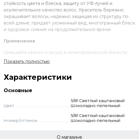
стойкость цвета и блеска, защиту от УФ-лучей и
исключительное качество волос. Краситель бережно
окрашивает волосы, надежно защищая их структуру по
всей длине, придает ухоженный вид, многогранный блеск
и здоровое сияние на продолжительное время.
Применение
Смешайте краску и оксид в неметаллической ёмкости.
Нанесите на волосы, выдержите указанное время.
Показать полностью
Смойте с шампунем и кондиционером для окрашенных
волос.
Характеристики
Стандартное окрашивание:
краситель + оксид 3-6-9%
(пропорция 1:1,5). Время выдержки 30-55 мин.
Основные
Тонирование:
краситель + оксид 1,5% (1:1,5). Выдержка
визуальная.
5/81 Светлый каштановый
Суперосветление:
краситель + оксид 9–12% (пропорция
Цвет
Шоколадно-пепельный
1:2). Выдержка 50-55 мин. Для осветления базы до 2-3
5/81 Светлый каштановый
тонов — 9% оксид, до 3–4 тонов — 12% оксид.
Номер/оттенок
Шоколадно-пепельный
Корректоры:
добавляются к основному оттенку - до 10%
корректора от количества краски. Оксид рассчитывается
стандартно. Корректоры самостоятельно не
О магазине