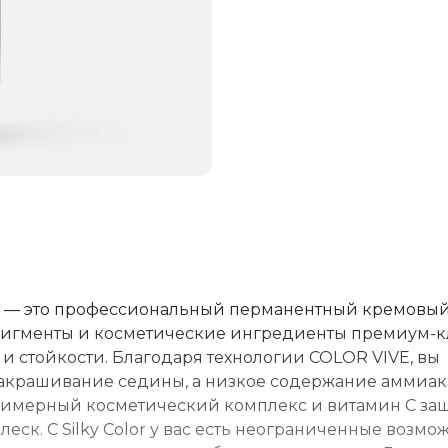
ralift — это профессиональный перманентный кремовы
 пигменты и косметические ингредиенты премиум-к
и стойкости. Благодаря технологии COLOR VIVE, вы
 закрашивание седины, а низкое содержание аммиака
лимерный косметический комплекс и витамин C з
еск. С Silky Color у вас есть неограниченные возмо