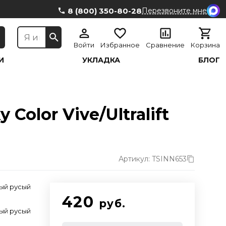
8 (800) 350-80-28
Перезвоните мне
Войти
Избранное
Сравнение
Корзина
И
УКЛАДКА
БЛОГ
Color Vive/Ultralift
Артикул: TSINN653
ный русый
420
руб.
ный русый