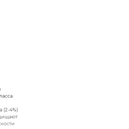
й
ласса
 (2-4%)
ащищают
жности