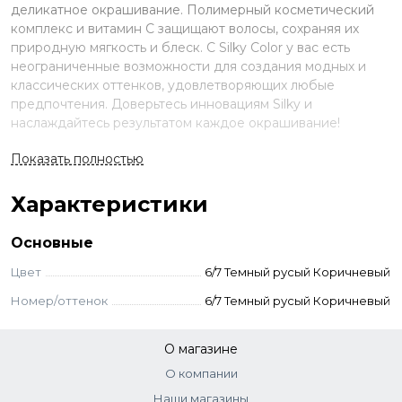
деликатное окрашивание. Полимерный косметический
комплекс и витамин C защищают волосы, сохраняя их
природную мягкость и блеск. С Silky Color у вас есть
неограниченные возможности для создания модных и
классических оттенков, удовлетворяющих любые
предпочтения. Доверьтесь инновациям Silky и
наслаждайтесь результатом каждое окрашивание!
Преимущества
Показать полностью
Низкое содержание аммиака (2-4%);
Характеристики
Современная формула пигментов COLOR
VIVE;
Основные
Закрашивание седины на 100%;
Цвет
6/7 Темный русый Коричневый
В составе косметический комплекс и
витамин C;
Номер/оттенок
6/7 Темный русый Коричневый
Не ухудшает состояние волос.
О магазине
Применение
О компании
Смешайте выбранный краситель с окислителем.
Наши магазины