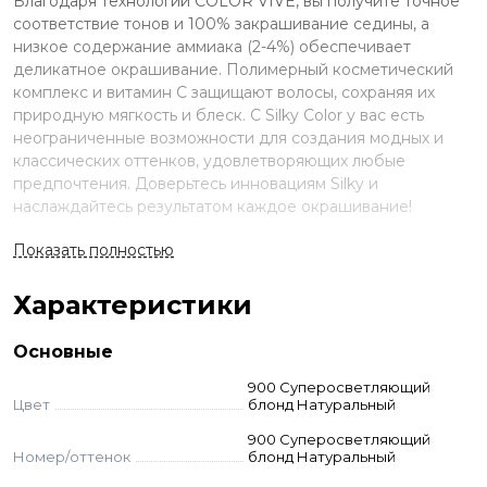
Благодаря технологии COLOR VIVE, вы получите точное
соответствие тонов и 100% закрашивание седины, а
низкое содержание аммиака (2-4%) обеспечивает
деликатное окрашивание. Полимерный косметический
комплекс и витамин C защищают волосы, сохраняя их
природную мягкость и блеск. С Silky Color у вас есть
неограниченные возможности для создания модных и
классических оттенков, удовлетворяющих любые
предпочтения. Доверьтесь инновациям Silky и
наслаждайтесь результатом каждое окрашивание!
Преимущества
Показать полностью
Низкое содержание аммиака (2-4%);
Характеристики
Современная формула пигментов COLOR
VIVE;
Основные
Закрашивание седины на 100%;
900 Суперосветляющий
В составе косметический комплекс и
Цвет
блонд Натуральный
витамин C;
900 Суперосветляющий
Не ухудшает состояние волос.
Номер/оттенок
блонд Натуральный
Применение