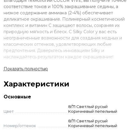
Благодаря технологии COLOR VIVE, вы получите точное
соответствие тонов и 100% закрашивание седины, а
низкое содержание аммиака (2-4%) обеспечивает
деликатное окрашивание. Полимерный косметический
комплекс и витамин C защищают волосы, сохраняя их
природную мягкость и блеск. С Silky Color у вас есть
неограниченные возможности для создания модных и
классических оттенков, удовлетворяющих любые
предпочтения. Доверьтесь инновациям Silky и
наслаждайтесь результатом каждое окрашивание!
Преимущества
Показать полностью
Низкое содержание аммиака (2-4%);
Характеристики
Современная формула пигментов COLOR
VIVE;
Основные
Закрашивание седины на 100%;
8/71 Светлый русый
В составе косметический комплекс и
Цвет
Коричневый пепельный
витамин C;
8/71 Светлый русый
Не ухудшает состояние волос.
Номер/оттенок
Коричневый пепельный
Применение