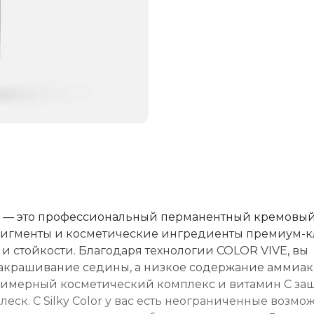
ralift — это профессиональный перманентный кремовы
 пигменты и косметические ингредиенты премиум-к
и стойкости. Благодаря технологии COLOR VIVE, вы
 закрашивание седины, а низкое содержание аммиака
лимерный косметический комплекс и витамин C з
еск. С Silky Color у вас есть неограниченные возмо