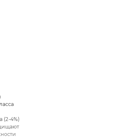
й
ласса
 (2-4%)
ащищают
жности