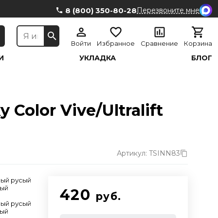
8 (800) 350-80-28
Перезвоните мне
Войти
Избранное
Сравнение
Корзина
И
УКЛАДКА
БЛОГ
Color Vive/Ultralift
Артикул: TSINN83
лый русый
тый
420
руб.
лый русый
тый