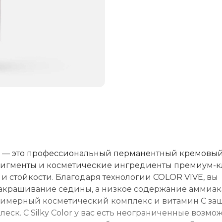
ralift — это профессиональный перманентный кремовы
 пигменты и косметические ингредиенты премиум-к
и стойкости. Благодаря технологии COLOR VIVE, вы
 закрашивание седины, а низкое содержание аммиака
лимерный косметический комплекс и витамин C з
еск. С Silky Color у вас есть неограниченные возмо