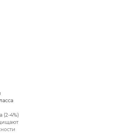
й
ласса
 (2-4%)
ащищают
жности