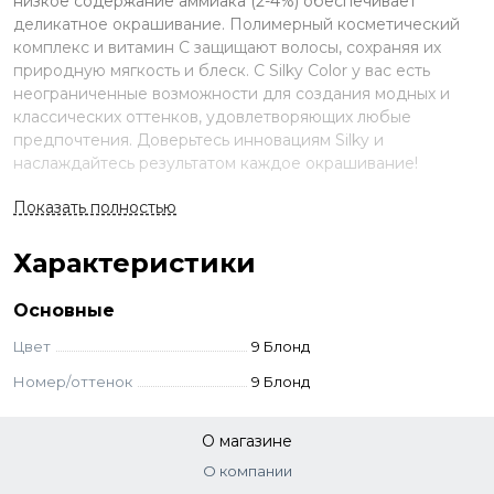
низкое содержание аммиака (2-4%) обеспечивает
деликатное окрашивание. Полимерный косметический
комплекс и витамин C защищают волосы, сохраняя их
природную мягкость и блеск. С Silky Color у вас есть
неограниченные возможности для создания модных и
классических оттенков, удовлетворяющих любые
предпочтения. Доверьтесь инновациям Silky и
наслаждайтесь результатом каждое окрашивание!
Преимущества
Показать полностью
Низкое содержание аммиака (2-4%);
Характеристики
Современная формула пигментов COLOR
VIVE;
Основные
Закрашивание седины на 100%;
Цвет
9 Блонд
В составе косметический комплекс и
витамин C;
Номер/оттенок
9 Блонд
Не ухудшает состояние волос.
О магазине
Применение
О компании
Смешайте выбранный краситель с окислителем.