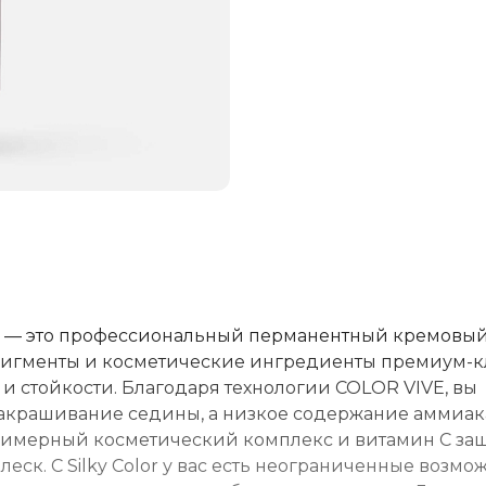
ralift — это профессиональный перманентный кремовы
 пигменты и косметические ингредиенты премиум-к
и стойкости. Благодаря технологии COLOR VIVE, вы
 закрашивание седины, а низкое содержание аммиака
лимерный косметический комплекс и витамин C з
еск. С Silky Color у вас есть неограниченные возмо