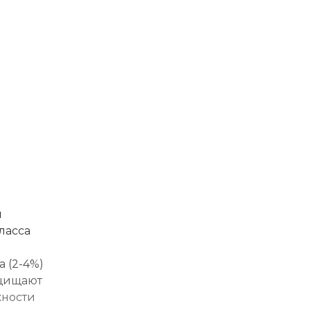
й
ласса
 (2-4%)
ащищают
жности