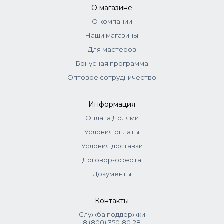
стандартно. Корректоры самостоятельно не
О магазине
используются.
О компании
Тонеры:
смешиваются с оксидом 1,5–3% (1:2). Нанести,
Наши магазины
распределить эмульгирующей техникой. Выдержка до 20
мин.
Для мастеров
Бонусная программа
Оптовое сотрудничество
Информация
Оплата Долями
Условия оплаты
Условия доставки
Договор-оферта
Документы
Контакты
Служба поддержки
8 (800) 350‑80‑28