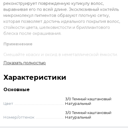
реконструирует поврежденную кутикулу волос,
выравнивая его по всей длине. Эксклюзивный коктейль
микромолекул пигментов образуют плотную сетку,
которая позволяет достичь идеального покрытия волос,
стойкости цвета, шелковистости и бриллиантового
блеска после окрашивания.
Применение
Смешайте краску и оксид в неметаллической ёмкости.
Нанесите на волосы, выдержите указанное время.
Показать полностью
Смойте с шампунем и кондиционером для окрашенных
волос.
Характеристики
Стандартное окрашивание:
краситель + оксид 3-6-9%
(пропорция 1:1,5). Время выдержки 30-45 мин.
Основные
Тонирование:
краситель + оксид 1,5% (1:1,5). Выдержка
визуальная.
3/0 Темный каштановый
Суперосветление:
краситель + оксид 9–12% (пропорция
Цвет
Натуральный
1:2). Выдержка 45-55 мин. Для осветления базы до 2-3
3/0 Темный каштановый
тонов — 9% оксид, до 3–4 тонов — 12% оксид.
Номер/оттенок
Натуральный
Корректоры:
добавляются к основному оттенку - до 10%
корректора от количества краски. Оксид рассчитывается