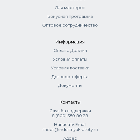
Тонеры:
смешиваются с оксидом 1,5–3% (1:2). Нанести,
Для мастеров
распределить эмульгирующей техникой. Выдержка до 20
Бонусная программа
мин.
Оптовое сотрудничество
Информация
Оплата Долями
Условия оплаты
Условия доставки
Договор-оферта
Документы
Контакты
Служба поддержки
8 (800) 350‑80‑28
Написать Email
shops@industriyakrasoty.ru
Адрес