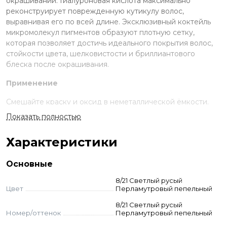
окрашивании. Гиалуроновая кислота максимально
реконструирует поврежденную кутикулу волос,
выравнивая его по всей длине. Эксклюзивный коктейль
микромолекул пигментов образуют плотную сетку,
которая позволяет достичь идеального покрытия волос,
стойкости цвета, шелковистости и бриллиантового
блеска после окрашивания.
Применение
Смешайте краску и оксид в неметаллической ёмкости.
Нанесите на волосы, выдержите указанное время.
Показать полностью
Смойте с шампунем и кондиционером для окрашенных
волос.
Характеристики
Стандартное окрашивание:
краситель + оксид 3-6-9%
(пропорция 1:1,5). Время выдержки 30-45 мин.
Основные
Тонирование:
краситель + оксид 1,5% (1:1,5). Выдержка
визуальная.
8/21 Светлый русый
Суперосветление:
краситель + оксид 9–12% (пропорция
Цвет
Перламутровый пепельный
1:2). Выдержка 45-55 мин. Для осветления базы до 2-3
8/21 Светлый русый
тонов — 9% оксид, до 3–4 тонов — 12% оксид.
Номер/оттенок
Перламутровый пепельный
Корректоры:
добавляются к основному оттенку - до 10%