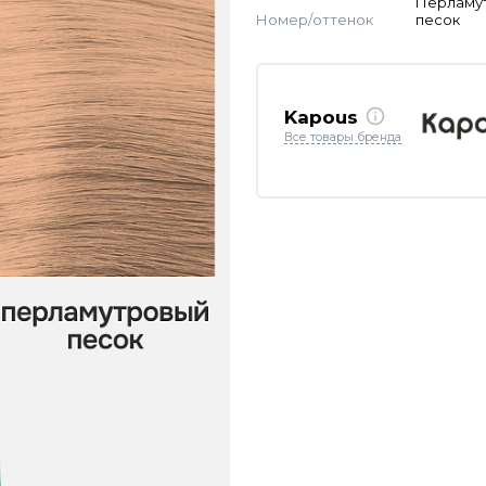
Перламу
Номер/оттенок
песок
Kapous
Все товары бренда