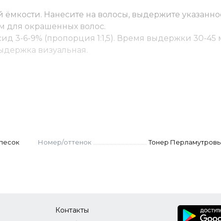
 ёмкости. Нанесите на волосы, выдержите указанно
м для окрашенных волос.
ид 3-6-9% (пропорция 1:1,5). Время выдержки 30-45 
 Выдержка визуальная.
(пропорция 1:2). Выдержка 45-55 мин. Для осветлени
оксид.
ку - до 10% корректора от количества краски. Оксид
остоятельно не используются.
. Нанести, распределить эмульгирующей техникой.
песок
Номер/оттенок
Тонер Перламутровы
Контакты