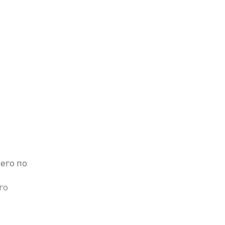
ю
его по
го