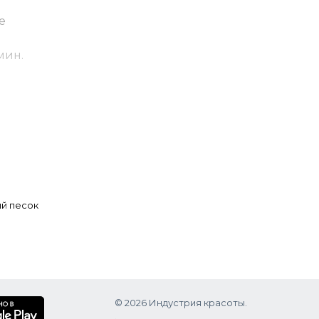
е
мин.
я базы
й песок
© 2026 Индустрия красоты.
.