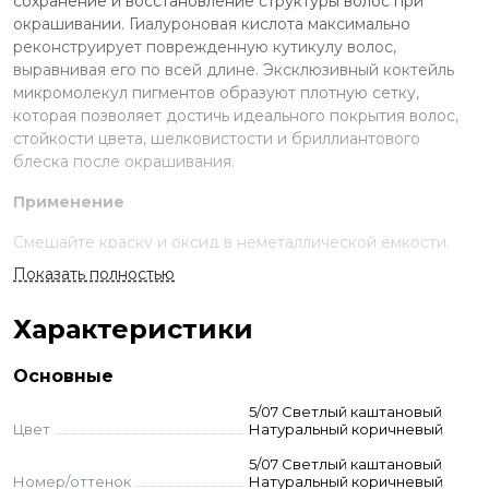
сохранение и восстановление структуры волос при
окрашивании. Гиалуроновая кислота максимально
реконструирует поврежденную кутикулу волос,
выравнивая его по всей длине. Эксклюзивный коктейль
микромолекул пигментов образуют плотную сетку,
которая позволяет достичь идеального покрытия волос,
стойкости цвета, шелковистости и бриллиантового
блеска после окрашивания.
Применение
Смешайте краску и оксид в неметаллической ёмкости.
Нанесите на волосы, выдержите указанное время.
Показать полностью
Смойте с шампунем и кондиционером для окрашенных
волос.
Характеристики
Стандартное окрашивание:
краситель + оксид 3-6-9%
(пропорция 1:1,5). Время выдержки 30-45 мин.
Основные
Тонирование:
краситель + оксид 1,5% (1:1,5). Выдержка
визуальная.
5/07 Светлый каштановый
Суперосветление:
краситель + оксид 9–12% (пропорция
Цвет
Натуральный коричневый
1:2). Выдержка 45-55 мин. Для осветления базы до 2-3
5/07 Светлый каштановый
тонов — 9% оксид, до 3–4 тонов — 12% оксид.
Номер/оттенок
Натуральный коричневый