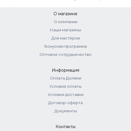
Корректоры:
добавляются к основному оттенку - до 10%
корректора от количества краски. Оксид рассчитывается
стандартно. Корректоры самостоятельно не
О магазине
используются.
О компании
Тонеры:
смешиваются с оксидом 1,5–3% (1:2). Нанести,
Наши магазины
распределить эмульгирующей техникой. Выдержка до 20
мин.
Для мастеров
Бонусная программа
Оптовое сотрудничество
Информация
Оплата Долями
Условия оплаты
Условия доставки
Договор-оферта
Документы
Контакты