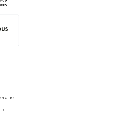
ьное
ание
ю
его по
го