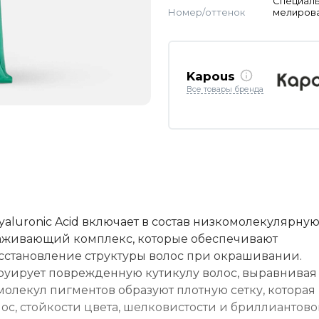
Специал
Номер/оттенок
мелиров
Kapous
Все товары бренда
luronic Acid включает в состав низкомолекулярну
аживающий комплекс, которые обеспечивают
сстановление структуры волос при окрашивании.
руирует поврежденную кутикулу волос, выравнивая 
олекул пигментов образуют плотную сетку, которая
ос, стойкости цвета, шелковистости и бриллиантово