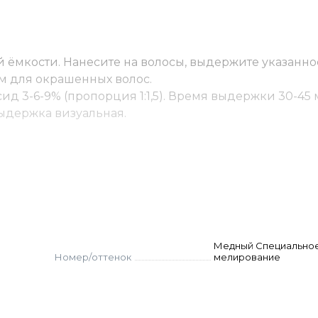
 ёмкости. Нанесите на волосы, выдержите указанно
м для окрашенных волос.
ид 3-6-9% (пропорция 1:1,5). Время выдержки 30-45 
 Выдержка визуальная.
(пропорция 1:2). Выдержка 45-55 мин. Для осветлени
оксид.
ку - до 10% корректора от количества краски. Оксид
остоятельно не используются.
. Нанести, распределить эмульгирующей техникой.
Медный Специально
Номер/оттенок
мелирование