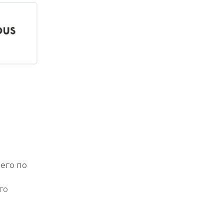
ю
его по
го