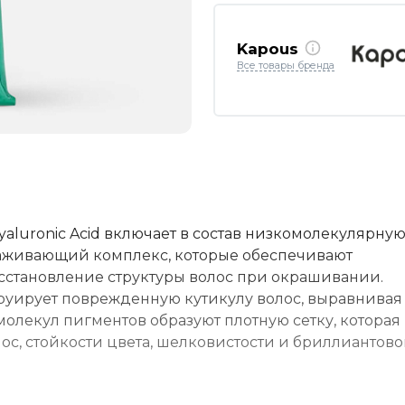
Kapous
Все товары бренда
luronic Acid включает в состав низкомолекулярну
аживающий комплекс, которые обеспечивают
сстановление структуры волос при окрашивании.
руирует поврежденную кутикулу волос, выравнивая 
олекул пигментов образуют плотную сетку, которая
ос, стойкости цвета, шелковистости и бриллиантово