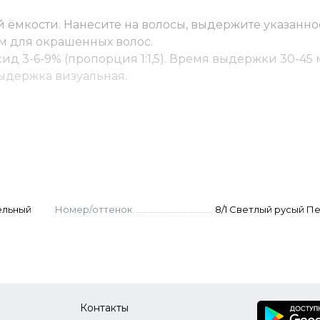
 ёмкости. Нанесите на волосы, выдержите указанно
м для окрашенных волос.
ид 3-6-9% (пропорция 1:1,5). Время выдержки 30-45 
 Выдержка визуальная.
(пропорция 1:2). Выдержка 45-55 мин. Для осветлени
оксид.
ку - до 10% корректора от количества краски. Оксид
остоятельно не используются.
. Нанести, распределить эмульгирующей техникой.
ельный
Номер/оттенок
8/1 Светлый русый П
и 6–8 (в России их называют русыми) относятся к б
«блонд», даже если по нашему привычному понимани
Это не ошибка, а просто разница в системах обознач
я номер красителя.
Контакты