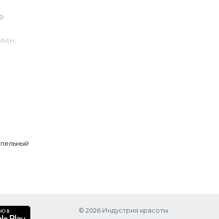
е
мин.
я базы
епельный
лондам.
ю это
ений.
© 2026 Индустрия красоты.