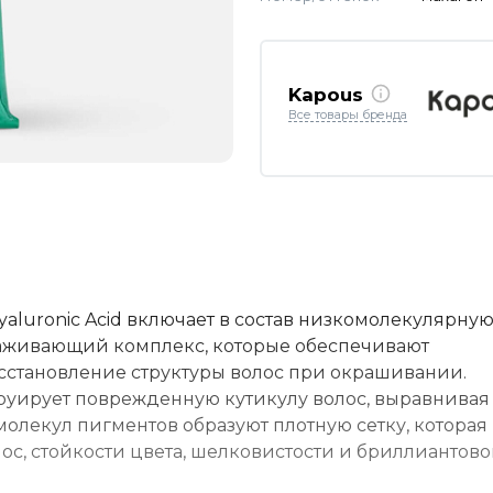
Kapous
Все товары бренда
luronic Acid включает в состав низкомолекулярну
аживающий комплекс, которые обеспечивают
сстановление структуры волос при окрашивании.
руирует поврежденную кутикулу волос, выравнивая 
олекул пигментов образуют плотную сетку, которая
ос, стойкости цвета, шелковистости и бриллиантово