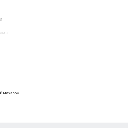
е
мин.
я базы
ый махагон
лондам.
ю это
ений.