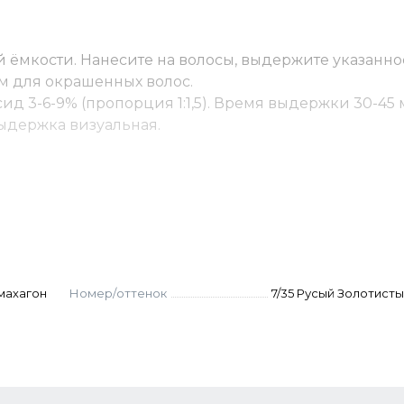
 ёмкости. Нанесите на волосы, выдержите указанно
м для окрашенных волос.
ид 3-6-9% (пропорция 1:1,5). Время выдержки 30-45 
 Выдержка визуальная.
(пропорция 1:2). Выдержка 45-55 мин. Для осветлени
оксид.
ку - до 10% корректора от количества краски. Оксид
остоятельно не используются.
. Нанести, распределить эмульгирующей техникой.
 махагон
Номер/оттенок
7/35 Русый Золотист
и 6–8 (в России их называют русыми) относятся к б
«блонд», даже если по нашему привычному понимани
Это не ошибка, а просто разница в системах обознач
я номер красителя.