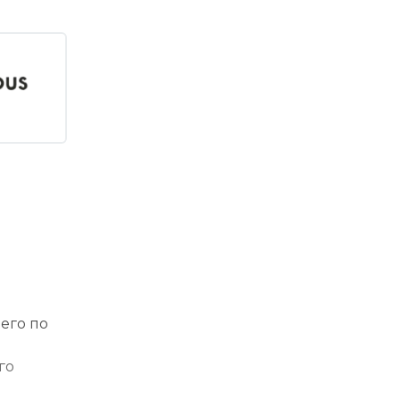
ю
его по
го