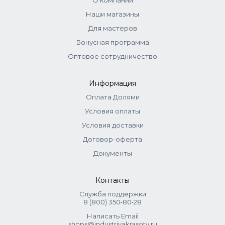
О компании
Тонеры:
смешиваются с оксидом 1,5–3% (1:2). Нанести,
Наши магазины
распределить эмульгирующей техникой. Выдержка до 20
мин.
Для мастеров
Бонусная программа
Оптовое сотрудничество
Информация
Оплата Долями
Условия оплаты
Условия доставки
Договор-оферта
Документы
Контакты
Служба поддержки
8 (800) 350‑80‑28
Написать Email
shops@industriyakrasoty.ru