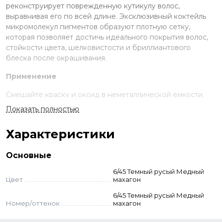
реконструирует поврежденную кутикулу волос,
выравнивая его по всей длине. Эксклюзивный коктейль
микромолекул пигментов образуют плотную сетку,
которая позволяет достичь идеального покрытия волос,
стойкости цвета, шелковистости и бриллиантового
блеска после окрашивания.
Применение
Смешайте краску и оксид в неметаллической ёмкости.
Нанесите на волосы, выдержите указанное время.
Показать полностью
Смойте с шампунем и кондиционером для окрашенных
волос.
Характеристики
Стандартное окрашивание:
краситель + оксид 3-6-9%
(пропорция 1:1,5). Время выдержки 30-45 мин.
Основные
Тонирование:
краситель + оксид 1,5% (1:1,5). Выдержка
визуальная.
6/45 Темный русый Медный
Суперосветление:
краситель + оксид 9–12% (пропорция
Цвет
махагон
1:2). Выдержка 45-55 мин. Для осветления базы до 2-3
6/45 Темный русый Медный
тонов — 9% оксид, до 3–4 тонов — 12% оксид.
Номер/оттенок
махагон
Корректоры:
добавляются к основному оттенку - до 10%
корректора от количества краски. Оксид рассчитывается