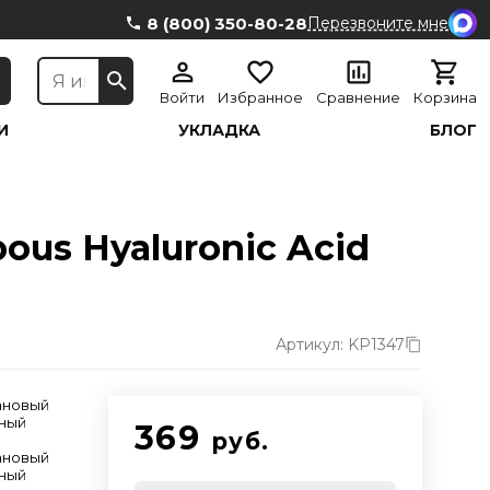
8 (800) 350-80-28
Перезвоните мне
Войти
Избранное
Сравнение
Корзина
И
УКЛАДКА
БЛОГ
ous Hyaluronic Acid
Артикул: KP1347
ановый
ный
369
руб.
ановый
ный