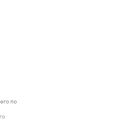
ю
его по
го