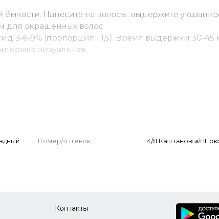
 ёмкости. Нанесите на волосы, выдержите указанно
м для окрашенных волос.
ид 3-6-9% (пропорция 1:1,5). Время выдержки 30-45 
 Выдержка визуальная.
(пропорция 1:2). Выдержка 45-55 мин. Для осветлени
оксид.
ку - до 10% корректора от количества краски. Оксид
остоятельно не используются.
. Нанести, распределить эмульгирующей техникой.
адный
Номер/оттенок
4/8 Каштановый Шок
Контакты