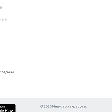
е
мин.
я базы
оладный
© 2026 Индустрия красоты.
.