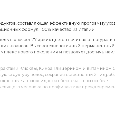
одуктов, составляющая эффективную программу уход
ационных формул. 100% качество из Италии.
ль включает 77 ярких цветов начиная от натураль
ющих нюансов. Высокотехнологичный перманентный
мплекс нового поколения и позволяет достичь наи
трактами Клюквы, Киноа, Глицерином и витамином С
ю структуру волос, сохраняя естественный гидроба
юквенные антиоксиданты обеспечат твои особые
ыслящего человека по профилактике преждевреме
 ёмкости. Нанесите на волосы, выдержите указанно