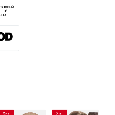
тановый
вный
ный
Хит
Хит