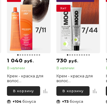
Хит
1 040
730
руб.
руб.
В наличии
В наличии
Крем - краска для
Крем - краска для
волос
волос
профессиональная
профессиональная
Inebrya Color
Mood 7/44 Русый
В корзину
В корзину
Professional 7/11
Интенсивный
Русый Интенсивный
медный, 100 мл
+104
бонуса
+73
бонуса
пепельный, 100 мл