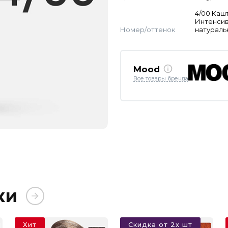
4/00 Каш
Интенси
Номер/оттенок
натураль
Mood
Все товары бренда
ки
Хит
Скидка от 2х шт