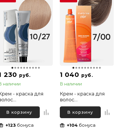
1 230
1 040
руб.
руб.
В наличии
В наличии
Крем - краска для
Крем - краска для
волос
волос
профессиональная
профессиональная
Elgon Moda&Styling
Inebrya Color
В корзину
В корзину
10/27 Светлый блонд
Professional 7/00
Жемчужный, 125 мл
Русый Интенсивный
+123
бонуса
+104
бонуса
натуральный, 100 мл