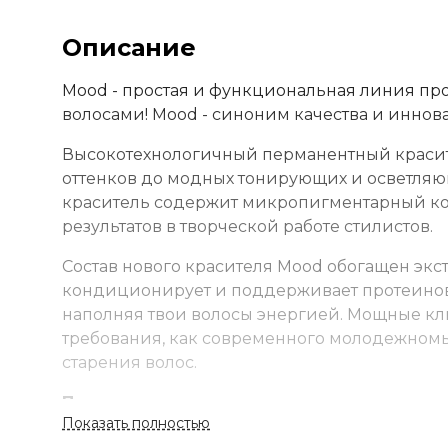
Описание
Mood - простая и функциональная линия пр
волосами! Mood - синоним качества и иннов
Высокотехнологичный перманентный красите
оттенков до модных тонирующих и осветля
краситель содержит микропигментарный ко
результатов в творческой работе стилистов.
Состав нового красителя Mood обогащен экс
кондиционирует и поддерживает протеинову
наполняя твои волосы энергией. Мощные кл
требования, как современного молодежном
старения волос.
Применение
Показать полностью
Смешайте краску и оксид в неметаллической