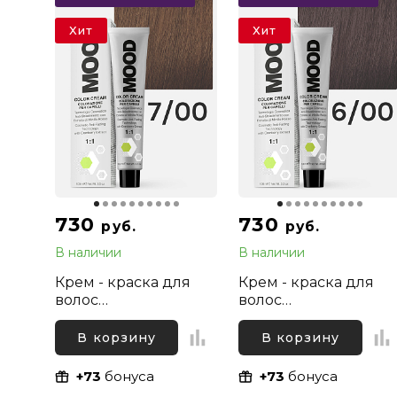
Хит
Хит
730
730
руб.
руб.
В наличии
В наличии
Крем - краска для
Крем - краска для
волос
волос
профессиональная
профессиональная
Mood 7/00 Русый
Mood 6/00 Темный
В корзину
В корзину
Интенсивный
русый Интенсивный
натуральный, 100 мл
натуральный, 100 мл
+73
бонуса
+73
бонуса