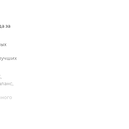
а за
ных
лучших
,
ланс,
нного
е