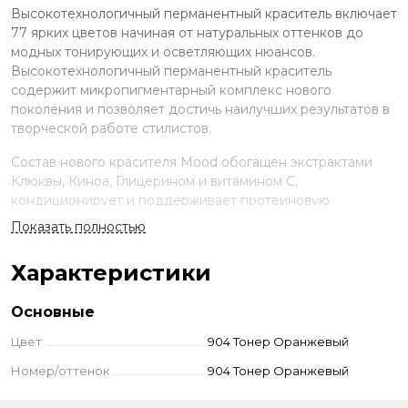
Высокотехнологичный перманентный краситель включает
77 ярких цветов начиная от натуральных оттенков до
модных тонирующих и осветляющих нюансов.
Высокотехнологичный перманентный краситель
содержит микропигментарный комплекс нового
поколения и позволяет достичь наилучших результатов в
творческой работе стилистов.
Состав нового красителя Mood обогащен экстрактами
Клюквы, Киноа, Глицерином и витамином С,
кондиционирует и поддерживает протеиновую
структуру волос, сохраняя естественный гидробаланс,
Показать полностью
наполняя твои волосы энергией. Мощные клюквенные
антиоксиданты обеспечат твои особые требования, как
Характеристики
современного молодежномыслящего человека по
профилактике преждевременного старения волос.
Основные
Применение
Цвет
904 Тонер Оранжевый
Смешайте краску и оксид в неметаллической ёмкости.
Номер/оттенок
904 Тонер Оранжевый
Нанесите на волосы, выдержите указанное время.
Смойте с шампунем и кондиционером для окрашенных