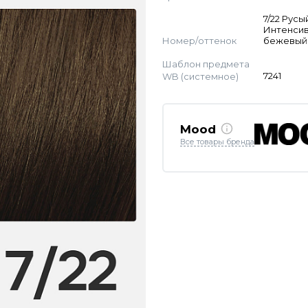
7/22 Русы
Интенси
Номер/оттенок
бежевый
Шаблон предмета
WB (системное)
7241
Mood
Все товары бренда