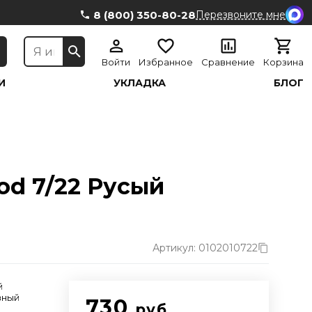
8 (800) 350-80-28
Перезвоните мне
Войти
Избранное
Сравнение
Корзина
И
УКЛАДКА
БЛОГ
od 7/22 Русый
Артикул: 0102010722
й
вный
730
руб.