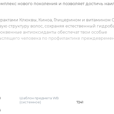
мплекс нового поколения и позволяет достичь наи
трактами Клюквы, Киноа, Глицерином и витамином С
ю структуру волос, сохраняя естественный гидроба
юквенные антиоксиданты обеспечат твои особые
ыслящего человека по профилактике преждевреме
 ёмкости. Нанесите на волосы, выдержите указанно
м для окрашенных волос.
ид 3-6-9% (пропорция 1:1). Время выдержки 35-45 м
). Выдержка до 20 минут.
(пропорция 1:2). Выдержка 45-50 мин. Для осветлен
оксид.
й
Шаблон предмета WB
у. Для волос уровня 5-6 — 8-10% от основного краси
(системное)
7241
красителя. Оксид рассчитывается стандартно. Коррек
й