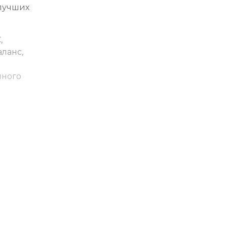
лучших
,
ланс,
нного
е
ин.
ия базы
теля,
торы