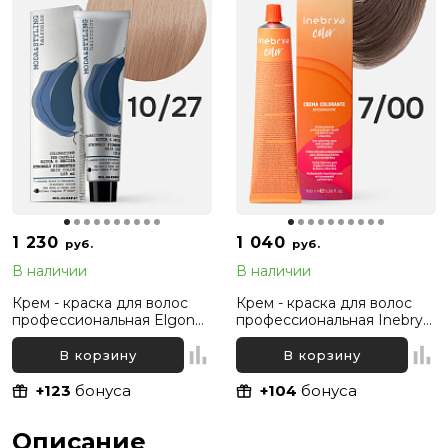
1 230
1 040
руб.
руб.
В наличии
В наличии
Крем - краска для волос
Крем - краска для волос
профессиональная Elgon
профессиональная Inebrya
Moda&Styling 10/27
Color Professional 7/00
Светлый блонд
Русый Интенсивный
В корзину
В корзину
Жемчужный, 125 мл
натуральный, 100 мл
+123
бонуса
+104
бонуса
Описание