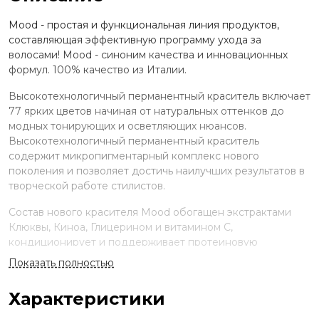
Mood - простая и функциональная линия продуктов,
составляющая эффективную программу ухода за
волосами! Mood - синоним качества и инновационных
формул. 100% качество из Италии.
Высокотехнологичный перманентный краситель включает
77 ярких цветов начиная от натуральных оттенков до
модных тонирующих и осветляющих нюансов.
Высокотехнологичный перманентный краситель
содержит микропигментарный комплекс нового
поколения и позволяет достичь наилучших результатов в
творческой работе стилистов.
Состав нового красителя Mood обогащен экстрактами
Клюквы, Киноа, Глицерином и витамином С,
кондиционирует и поддерживает протеиновую
структуру волос, сохраняя естественный гидробаланс,
Показать полностью
наполняя твои волосы энергией. Мощные клюквенные
антиоксиданты обеспечат твои особые требования, как
Характеристики
современного молодежномыслящего человека по
профилактике преждевременного старения волос.