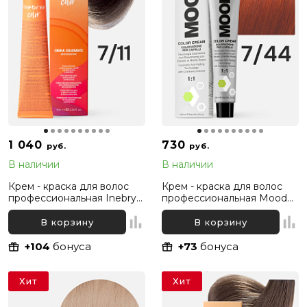
1 040
730
руб.
руб.
В наличии
В наличии
Крем - краска для волос
Крем - краска для волос
профессиональная Inebrya
профессиональная Mood
Color Professional 7/11
7/44 Русый Интенсивный
Русый Интенсивный
медный, 100 мл
В корзину
В корзину
пепельный, 100 мл
+104
бонуса
+73
бонуса
Хит
Хит