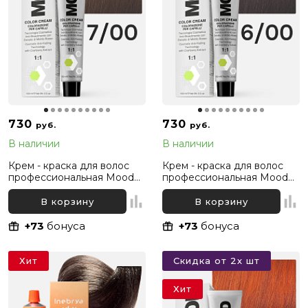
730
730
руб.
руб.
В наличии
В наличии
Крем - краска для волос
Крем - краска для волос
профессиональная Mood
профессиональная Mood
7/00 Русый Интенсивный
6/00 Темный русый
натуральный, 100 мл
Интенсивный натуральный,
В корзину
В корзину
100 мл
+73
бонуса
+73
бонуса
Хит
Скидка от 2х шт
Хит