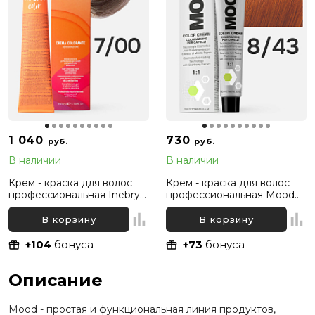
1 040
730
руб.
руб.
В наличии
В наличии
Крем - краска для волос
Крем - краска для волос
профессиональная Inebrya
профессиональная Mood
Color Professional 7/00
8/43 Светлый русый
Русый Интенсивный
Медно-золотистый, 100 мл
В корзину
В корзину
натуральный, 100 мл
+104
бонуса
+73
бонуса
Описание
Mood - простая и функциональная линия продуктов,