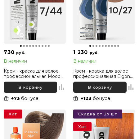
730
1 230
руб.
руб.
В наличии
В наличии
Крем - краска для волос
Крем - краска для волос
профессиональная Mood
профессиональная Elgon
7/44 Русый Интенсивный
Moda&Styling 10/27
медный, 100 мл
Светлый блонд
В корзину
В корзину
Жемчужный, 125 мл
+73
бонуса
+123
бонуса
Хит
Скидка от 2х шт
Хит