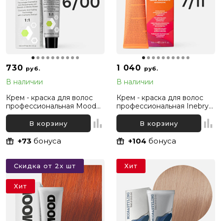
730
1 040
руб.
руб.
В наличии
В наличии
Крем - краска для волос
Крем - краска для волос
профессиональная Mood
профессиональная Inebrya
6/00 Темный русый
Color Professional 7/11
Интенсивный натуральный,
Русый Интенсивный
В корзину
В корзину
100 мл
пепельный, 100 мл
+73
бонуса
+104
бонуса
Скидка от 2х шт
Хит
Хит