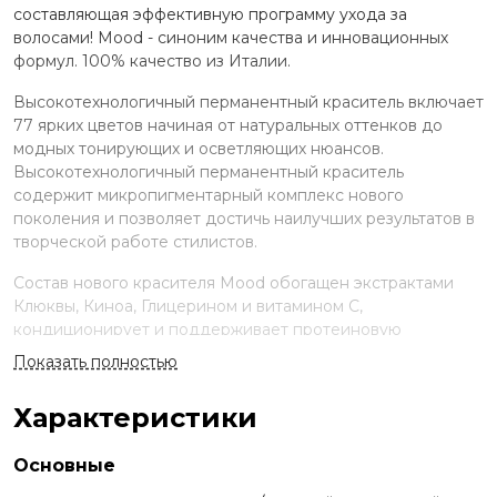
составляющая эффективную программу ухода за
волосами! Mood - синоним качества и инновационных
формул. 100% качество из Италии.
Высокотехнологичный перманентный краситель включает
77 ярких цветов начиная от натуральных оттенков до
модных тонирующих и осветляющих нюансов.
Высокотехнологичный перманентный краситель
содержит микропигментарный комплекс нового
поколения и позволяет достичь наилучших результатов в
творческой работе стилистов.
Состав нового красителя Mood обогащен экстрактами
Клюквы, Киноа, Глицерином и витамином С,
кондиционирует и поддерживает протеиновую
структуру волос, сохраняя естественный гидробаланс,
Показать полностью
наполняя твои волосы энергией. Мощные клюквенные
антиоксиданты обеспечат твои особые требования, как
Характеристики
современного молодежномыслящего человека по
профилактике преждевременного старения волос.
Основные
Применение