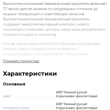
Высокотехнологичный перманентный краситель включает
77 ярких цветов начиная от натуральных оттенков до
модных тонирующих и осветляющих нюансов.
Высокотехнологичный перманентный краситель
содержит микропигментарный комплекс нового
поколения и позволяет достичь наилучших результатов в
творческой работе стилистов.
Состав нового красителя Mood обогащен экстрактами
Клюквы, Киноа, Глицерином и витамином С,
кондиционирует и поддерживает протеиновую
структуру волос, сохраняя естественный гидробаланс,
Показать полностью
наполняя твои волосы энергией. Мощные клюквенные
антиоксиданты обеспечат твои особые требования, как
Характеристики
современного молодежномыслящего человека по
профилактике преждевременного старения волос.
Основные
Применение
6/87 Темный русый
Цвет
Коричнево-фиолетовый
Смешайте краску и оксид в неметаллической ёмкости.
Нанесите на волосы, выдержите указанное время.
6/87 Темный русый
Номер/оттенок
Коричнево-фиолетовый
Смойте с шампунем и кондиционером для окрашенных