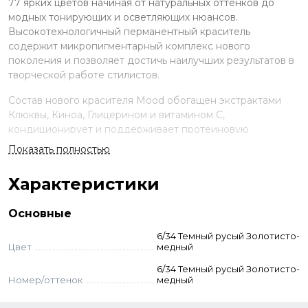
77 ярких цветов начиная от натуральных оттенков до
модных тонирующих и осветляющих нюансов.
Высокотехнологичный перманентный краситель
содержит микропигментарный комплекс нового
поколения и позволяет достичь наилучших результатов в
творческой работе стилистов.
Состав нового красителя Mood обогащен экстрактами
Клюквы, Киноа, Глицерином и витамином С,
кондиционирует и поддерживает протеиновую
структуру волос, сохраняя естественный гидробаланс,
Показать полностью
наполняя твои волосы энергией. Мощные клюквенные
антиоксиданты обеспечат твои особые требования, как
Характеристики
современного молодежномыслящего человека по
профилактике преждевременного старения волос.
Основные
Применение
6/34 Темный русый Золотисто-
Цвет
медный
Смешайте краску и оксид в неметаллической ёмкости.
Нанесите на волосы, выдержите указанное время.
6/34 Темный русый Золотисто-
Номер/оттенок
медный
Смойте с шампунем и кондиционером для окрашенных
волос.