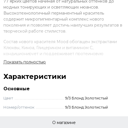
77 ярких цветов начиная от натуральных оттенков до
модных тонирующих и осветляющих нюансов.
Высокотехнологичный перманентный краситель
содержит микропигментарный комплекс нового
поколения и позволяет достичь наилучших результатов в
творческой работе стилистов.
Состав нового красителя Mood обогащен экстрактами
Клюквы, Киноа, Глицерином и витамином С,
кондиционирует и поддерживает протеиновую
структуру волос, сохраняя естественный гидробаланс,
Показать полностью
наполняя твои волосы энергией. Мощные клюквенные
антиоксиданты обеспечат твои особые требования, как
Характеристики
современного молодежномыслящего человека по
профилактике преждевременного старения волос.
Основные
Применение
Цвет
9/3 Блонд Золотистый
Смешайте краску и оксид в неметаллической ёмкости.
Номер/оттенок
9/3 Блонд Золотистый
Нанесите на волосы, выдержите указанное время.
Смойте с шампунем и кондиционером для окрашенных
О магазине
волос.