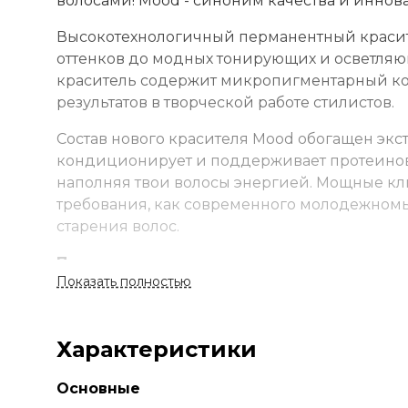
волосами! Mood - синоним качества и иннов
Высокотехнологичный перманентный красите
оттенков до модных тонирующих и осветля
краситель содержит микропигментарный ко
результатов в творческой работе стилистов.
Состав нового красителя Mood обогащен экс
кондиционирует и поддерживает протеинову
наполняя твои волосы энергией. Мощные кл
требования, как современного молодежном
старения волос.
Применение
Показать полностью
Смешайте краску и оксид в неметаллической
время. Смойте с шампунем и кондиционеро
Стандартное окрашивание:
краситель + окс
Характеристики
Тонирование:
краситель + оксид 1,5–3% (1:1,5
Суперосветление:
краситель + оксид 9–12% 
Основные