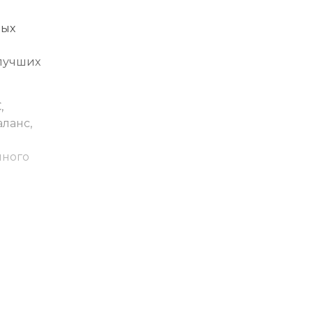
ных
лучших
,
ланс,
нного
е
ин.
ия базы