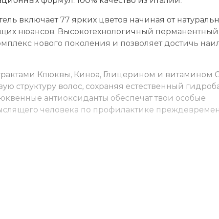
ационных формул. 100% качество из Италии.
ль включает 77 ярких цветов начиная от натураль
ющих нюансов. Высокотехнологичный перманентный
мплекс нового поколения и позволяет достичь наи
трактами Клюквы, Киноа, Глицерином и витамином С
ю структуру волос, сохраняя естественный гидроба
юквенные антиоксиданты обеспечат твои особые
ыслящего человека по профилактике преждевреме
 ёмкости. Нанесите на волосы, выдержите указанно
м для окрашенных волос.
ид 3-6-9% (пропорция 1:1). Время выдержки 35-45 м
). Выдержка до 20 минут.
(пропорция 1:2). Выдержка 45-50 мин. Для осветлен