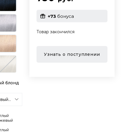
+73
бонуса
Товар закончился
Узнать о поступлении
ый блонд
етлый
ежевый
етлый