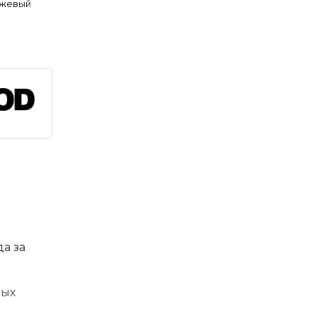
ежевый
а за
ных