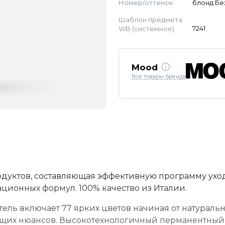
Номер/оттенок
блонд Б
Шаблон предмета
WB (системное)
7241
Mood
Все товары бренда
одуктов, составляющая эффективную программу уход
ационных формул. 100% качество из Италии.
ль включает 77 ярких цветов начиная от натураль
ющих нюансов. Высокотехнологичный перманентный