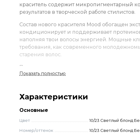
краситель содержит микропигментарный ко
результатов в творческой работе стилистов.
Состав нового красителя Mood обогащен экс
кондиционирует и поддерживает протеинову
наполняя твои волосы энергией. Мощные кл
требования, как современного молодежном
старения волос.
Применение
Показать полностью
Смешайте краску и оксид в неметаллической
время. Смойте с шампунем и кондиционеро
Стандартное окрашивание:
краситель + окс
Характеристики
Тонирование:
краситель + оксид 1,5–3% (1:1,5
Суперосветление:
краситель + оксид 9–12% 
Основные
до 2-3 тонов — 9% оксид, до 3–4 тонов — 12% 
Цвет
10/23 Светлый блонд Б
Корректоры:
добавляются к основному оттенк
Номер/оттенок
10/23 Светлый блонд Б
для волос уровня 7-10 — 1-6% от основного 
самостоятельно не используются.