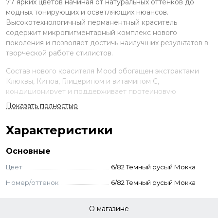
77 ярких цветов начиная от натуральных оттенков до
модных тонирующих и осветляющих нюансов.
Высокотехнологичный перманентный краситель
содержит микропигментарный комплекс нового
поколения и позволяет достичь наилучших результатов в
творческой работе стилистов.
Состав нового красителя Mood обогащен экстрактами
Клюквы, Киноа, Глицерином и витамином С,
кондиционирует и поддерживает протеиновую
структуру волос, сохраняя естественный гидробаланс,
Показать полностью
наполняя твои волосы энергией. Мощные клюквенные
антиоксиданты обеспечат твои особые требования, как
Характеристики
современного молодежномыслящего человека по
профилактике преждевременного старения волос.
Основные
Применение
Цвет
6/82 Темный русый Мокка
Смешайте краску и оксид в неметаллической ёмкости.
Номер/оттенок
6/82 Темный русый Мокка
Нанесите на волосы, выдержите указанное время.
Смойте с шампунем и кондиционером для окрашенных
О магазине
волос.