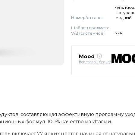
9/04 Бло
Натурал
Номер/оттенок
медный
Шаблон предмета
WB (системное)
7241
Mood
Все товары бренда
одуктов, составляющая эффективную программу уход
ационных формул. 100% качество из Италии.
ль включает 77 ярких цветов начиная от натураль