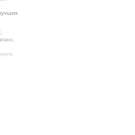
лучших
,
ланс,
нного
е
ин.
ия базы
теля,