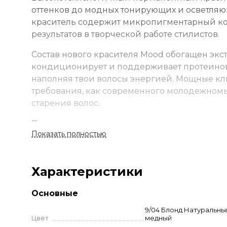
оттенков до модных тонирующих и осветля
краситель содержит микропигментарный ко
результатов в творческой работе стилистов.
Состав нового красителя Mood обогащен экс
кондиционирует и поддерживает протеинову
наполняя твои волосы энергией. Мощные кл
требования, как современного молодежном
старения волос.
Применение
Показать полностью
Смешайте краску и оксид в неметаллической
время. Смойте с шампунем и кондиционеро
Стандартное окрашивание:
краситель + окс
Характеристики
Тонирование:
краситель + оксид 1,5–3% (1:1,5
Суперосветление:
краситель + оксид 9–12% 
Основные
до 2-3 тонов — 9% оксид, до 3–4 тонов — 12% 
9/04 Блонд Натуральны
Корректоры:
добавляются к основному оттенк
Цвет
медный