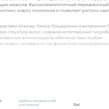
ющих нюансов. Высокотехнологичный перманентный
мплекс нового поколения и позволяет достичь наи
трактами Клюквы, Киноа, Глицерином и витамином С
ю структуру волос, сохраняя естественный гидроба
юквенные антиоксиданты обеспечат твои особые
ыслящего человека по профилактике преждевреме
 ёмкости. Нанесите на волосы, выдержите указанно
м для окрашенных волос.
ид 3-6-9% (пропорция 1:1). Время выдержки 35-45 м
). Выдержка до 20 минут.
(пропорция 1:2). Выдержка 45-50 мин. Для осветлен
оксид.
й
Шаблон предмета WB
у. Для волос уровня 5-6 — 8-10% от основного краси
(системное)
7241