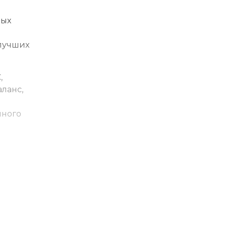
ных
лучших
,
ланс,
нного
е
ин.
ия базы