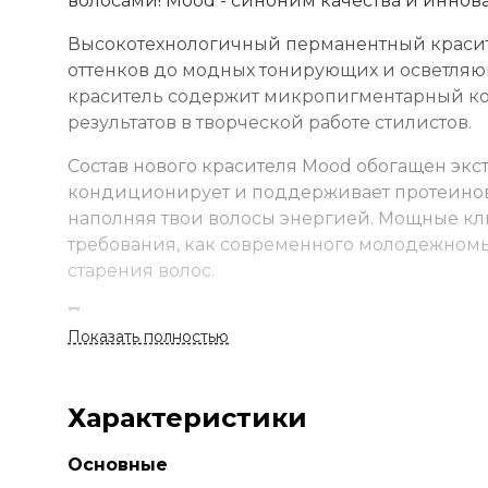
волосами! Mood - синоним качества и иннов
Высокотехнологичный перманентный красите
оттенков до модных тонирующих и осветля
краситель содержит микропигментарный ко
результатов в творческой работе стилистов.
Состав нового красителя Mood обогащен экс
кондиционирует и поддерживает протеинову
наполняя твои волосы энергией. Мощные кл
требования, как современного молодежном
старения волос.
Применение
Показать полностью
Смешайте краску и оксид в неметаллической
время. Смойте с шампунем и кондиционеро
Стандартное окрашивание:
краситель + окс
Характеристики
Тонирование:
краситель + оксид 1,5–3% (1:1,5
Суперосветление:
краситель + оксид 9–12% 
Основные