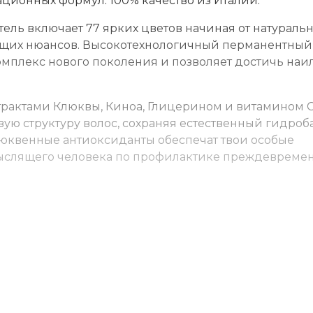
ационных формул. 100% качество из Италии.
ль включает 77 ярких цветов начиная от натураль
ющих нюансов. Высокотехнологичный перманентный
мплекс нового поколения и позволяет достичь наи
трактами Клюквы, Киноа, Глицерином и витамином С
ю структуру волос, сохраняя естественный гидроба
юквенные антиоксиданты обеспечат твои особые
ыслящего человека по профилактике преждевреме
 ёмкости. Нанесите на волосы, выдержите указанно
м для окрашенных волос.
ид 3-6-9% (пропорция 1:1). Время выдержки 35-45 м
). Выдержка до 20 минут.
(пропорция 1:2). Выдержка 45-50 мин. Для осветлен